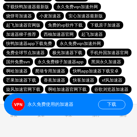
下载快鸭加速器最新版
永久免费vqn加速外网
烧饼哥加速器
小麦加速器
安心加速器最新版
起飞加速器官网版
免费的vp软件下载
下载原子加速器
加速器梯子推荐
西柚加速器官网
起飞加速器
快鸭加速器app下载免费
永久免费vqn加速外网
免费全球节点加速器
极光加速器下载
手机外国加速器官网
国外免费svn
永久免费梯子加速器app
黑洞永久加速器
啊哈加速器
爬墙专用加速器
快鸭app加速器下载安卓
芒果加速器下载
香蕉加速器
快客加速器
xf风加速器
旋风加速官网下载
啊哈加速器官网下载
谷歌浏览器加速器
天行vapn
全球加速器下载
永久免费使用的加速器
下载
0.016764s
首页
安卓
苹果
排行
推荐