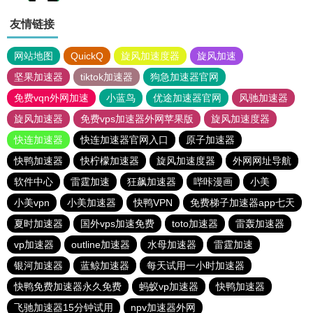
友情链接
网站地图
QuickQ
旋风加速度器
旋风加速
坚果加速器
tiktok加速器
狗急加速器官网
免费vqn外网加速
小蓝鸟
优途加速器官网
风驰加速器
旋风加速器
免费vps加速器外网苹果版
旋风加速度器
快连加速器
快连加速器官网入口
原子加速器
快鸭加速器
快柠檬加速器
旋风加速度器
外网网址导航
软件中心
雷霆加速
狂飙加速器
哔咔漫画
小美
小美vpn
小美加速器
快鸭VPN
免费梯子加速器app七天
夏时加速器
国外vps加速免费
toto加速器
雷轰加速器
vp加速器
outline加速器
水母加速器
雷霆加速
银河加速器
蓝鲸加速器
每天试用一小时加速器
快鸭免费加速器永久免费
蚂蚁vp加速器
快鸭加速器
飞驰加速器15分钟试用
npv加速器外网