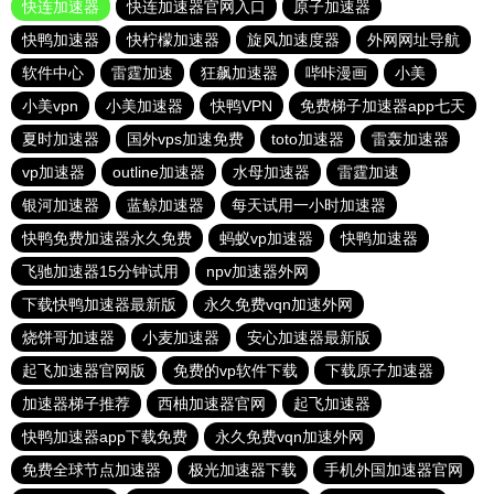
快连加速器
快连加速器官网入口
原子加速器
快鸭加速器
快柠檬加速器
旋风加速度器
外网网址导航
软件中心
雷霆加速
狂飙加速器
哔咔漫画
小美
小美vpn
小美加速器
快鸭VPN
免费梯子加速器app七天
夏时加速器
国外vps加速免费
toto加速器
雷轰加速器
vp加速器
outline加速器
水母加速器
雷霆加速
银河加速器
蓝鲸加速器
每天试用一小时加速器
快鸭免费加速器永久免费
蚂蚁vp加速器
快鸭加速器
飞驰加速器15分钟试用
npv加速器外网
下载快鸭加速器最新版
永久免费vqn加速外网
烧饼哥加速器
小麦加速器
安心加速器最新版
起飞加速器官网版
免费的vp软件下载
下载原子加速器
加速器梯子推荐
西柚加速器官网
起飞加速器
快鸭加速器app下载免费
永久免费vqn加速外网
免费全球节点加速器
极光加速器下载
手机外国加速器官网