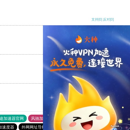
支持
[0]
反对
[0]
支持
[0]
反对
[0]
支持
[0]
反对
[0]
途加速器官网
风驰加速器
旋风加速器
加速度器
外网网址导航
软件中心
雷霆加速
狂飙加速器