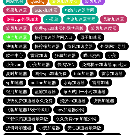
网站地图
QuickQ
旋风加速度器
旋风加速
坚果加速器
tiktok加速器
狗急加速器官网
免费vqn外网加速
小蓝鸟
优途加速器官网
风驰加速器
旋风加速器
免费vps加速器外网苹果版
旋风加速度器
快连加速器
快连加速器官网入口
原子加速器
快鸭加速器
快柠檬加速器
旋风加速度器
外网网址导航
软件中心
雷霆加速
狂飙加速器
哔咔漫画
小美
小美vpn
小美加速器
快鸭VPN
免费梯子加速器app七天
夏时加速器
国外vps加速免费
toto加速器
雷轰加速器
vp加速器
outline加速器
水母加速器
雷霆加速
银河加速器
蓝鲸加速器
每天试用一小时加速器
快鸭免费加速器永久免费
蚂蚁vp加速器
快鸭加速器
飞驰加速器15分钟试用
npv加速器外网
下载快鸭加速器最新版
永久免费vqn加速外网
烧饼哥加速器
小麦加速器
安心加速器最新版