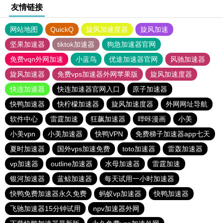
友情链接
网站地图
QuickQ
旋风加速度器
旋风加速
坚果加速器
tiktok加速器
狗急加速器官网
免费vqn外网加速
小蓝鸟
优途加速器官网
风驰加速器
旋风加速器
免费vps加速器外网苹果版
旋风加速度器
快连加速器
快连加速器官网入口
原子加速器
快鸭加速器
快柠檬加速器
旋风加速度器
外网网址导航
软件中心
雷霆加速
狂飙加速器
哔咔漫画
小美
小美vpn
小美加速器
快鸭VPN
免费梯子加速器app七天
夏时加速器
国外vps加速免费
toto加速器
雷轰加速器
vp加速器
outline加速器
水母加速器
雷霆加速
银河加速器
蓝鲸加速器
每天试用一小时加速器
快鸭免费加速器永久免费
蚂蚁vp加速器
快鸭加速器
飞驰加速器15分钟试用
npv加速器外网