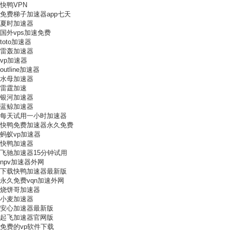
快鸭VPN
免费梯子加速器app七天
夏时加速器
国外vps加速免费
toto加速器
雷轰加速器
vp加速器
outline加速器
水母加速器
雷霆加速
银河加速器
蓝鲸加速器
每天试用一小时加速器
快鸭免费加速器永久免费
蚂蚁vp加速器
快鸭加速器
飞驰加速器15分钟试用
npv加速器外网
下载快鸭加速器最新版
永久免费vqn加速外网
烧饼哥加速器
小麦加速器
安心加速器最新版
起飞加速器官网版
免费的vp软件下载