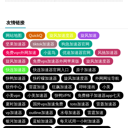
友情链接
网站地图
QuickQ
旋风加速度器
旋风加速
坚果加速器
tiktok加速器
狗急加速器官网
免费vqn外网加速
小蓝鸟
优途加速器官网
风驰加速器
旋风加速器
免费vps加速器外网苹果版
旋风加速度器
快连加速器
快连加速器官网入口
原子加速器
快鸭加速器
快柠檬加速器
旋风加速度器
外网网址导航
软件中心
雷霆加速
狂飙加速器
哔咔漫画
小美
小美vpn
小美加速器
快鸭VPN
免费梯子加速器app七天
夏时加速器
国外vps加速免费
toto加速器
雷轰加速器
vp加速器
outline加速器
水母加速器
雷霆加速
银河加速器
蓝鲸加速器
每天试用一小时加速器