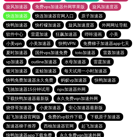
旋风加速器
免费vps加速器外网苹果版
旋风加速度器
快连加速器
快连加速器官网入口
原子加速器
快鸭加速器
快柠檬加速器
旋风加速度器
外网网址导航
软件中心
雷霆加速
狂飙加速器
哔咔漫画
小美
小美vpn
小美加速器
快鸭VPN
免费梯子加速器app七天
夏时加速器
国外vps加速免费
toto加速器
雷轰加速器
vp加速器
outline加速器
水母加速器
雷霆加速
银河加速器
蓝鲸加速器
每天试用一小时加速器
快鸭免费加速器永久免费
蚂蚁vp加速器
快鸭加速器
飞驰加速器15分钟试用
npv加速器外网
下载快鸭加速器最新版
永久免费vqn加速外网
烧饼哥加速器
小麦加速器
安心加速器最新版
起飞加速器官网版
免费的vp软件下载
下载原子加速器
加速器梯子推荐
西柚加速器官网
起飞加速器
快鸭加速器app下载免费
永久免费vqn加速外网